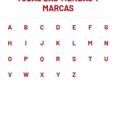
MARCAS
A
B
C
D
E
F
G
H
I
J
K
L
M
N
O
P
Q
R
S
T
U
V
W
X
Y
Z