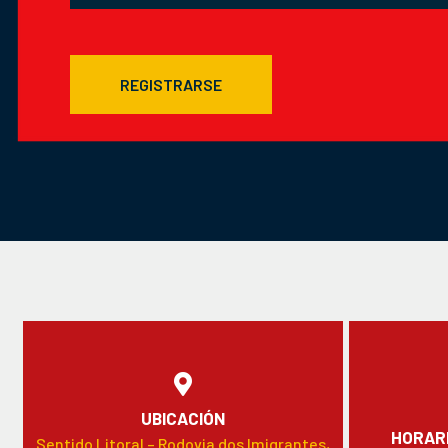
REGISTRARSE
UBICACIÓN
HORARI
Sentido Litoral – Rodovia dos Imigrantes,