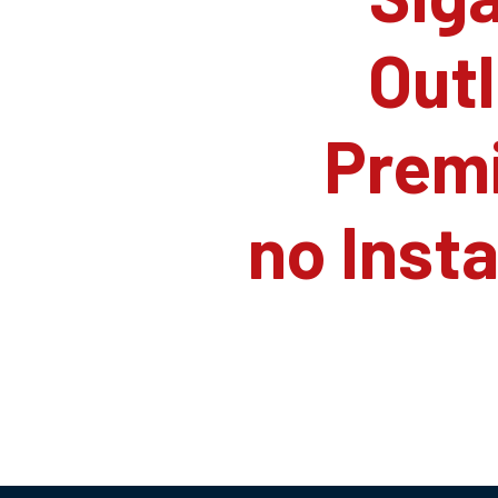
Outl
Prem
no Inst