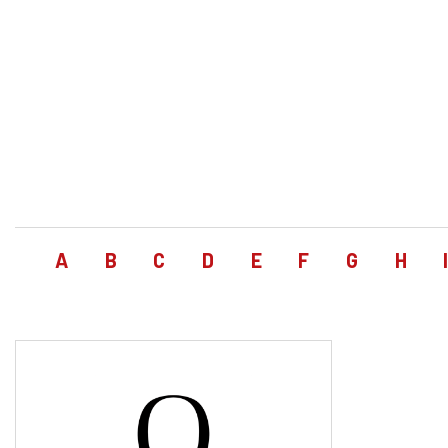
A
B
C
D
E
F
G
H