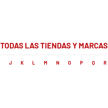
TODAS LAS TIENDAS Y MARCAS
I
J
K
L
M
N
O
P
Q
R