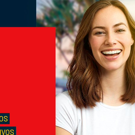
M
S
LOS
IVOS