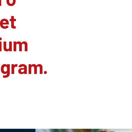
et
ium
agram.