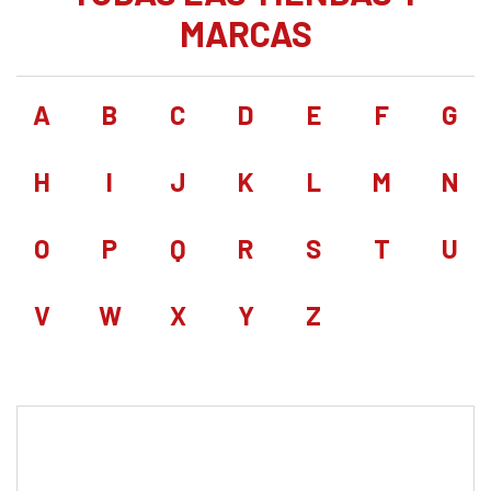
MARCAS
A
B
C
D
E
F
G
H
I
J
K
L
M
N
O
P
Q
R
S
T
U
V
W
X
Y
Z