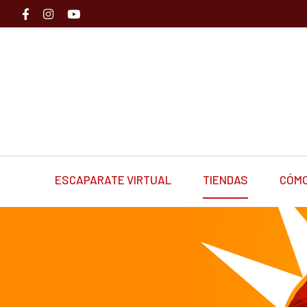
ESCAPARATE VIRTUAL
TIENDAS
CÓMO