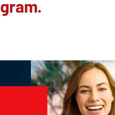
agram.