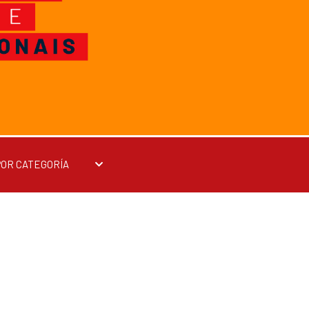
POR CATEGORÍA