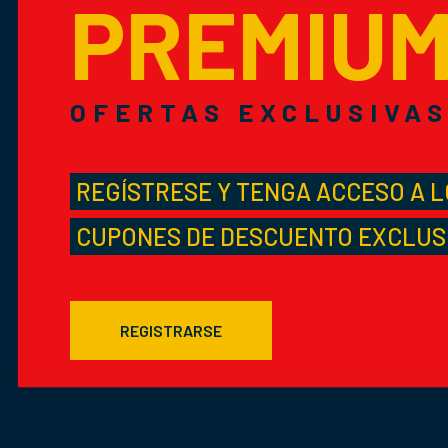
PREMIU
OFERTAS EXCLUSIVA
REGÍSTRESE Y TENGA ACCESO A 
CUPONES DE DESCUENTO EXCLUS
REGISTRARSE