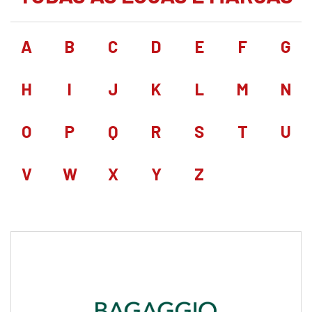
A
B
C
D
E
F
G
H
I
J
K
L
M
N
O
P
Q
R
S
T
U
V
W
X
Y
Z