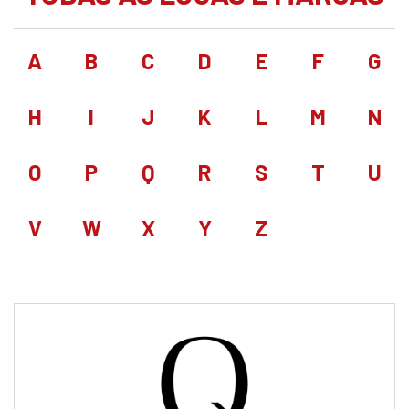
A
B
C
D
E
F
G
H
I
J
K
L
M
N
O
P
Q
R
S
T
U
V
W
X
Y
Z