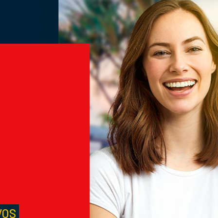
M
S
VOS