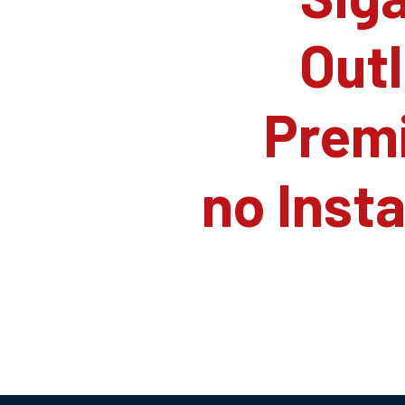
Outl
Prem
no Inst