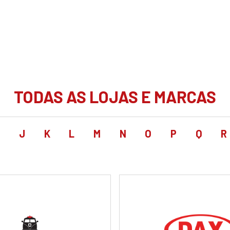
TODAS AS LOJAS E MARCAS
I
J
K
L
M
N
O
P
Q
R