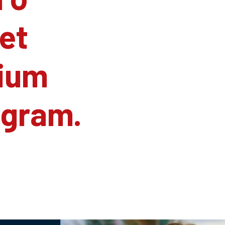
et
ium
agram.