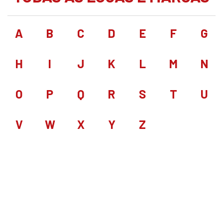
A
B
C
D
E
F
G
H
I
J
K
L
M
N
O
P
Q
R
S
T
U
V
W
X
Y
Z