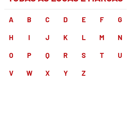
A
B
C
D
E
F
G
H
I
J
K
L
M
N
O
P
Q
R
S
T
U
V
W
X
Y
Z