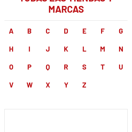
MARCAS
A
B
C
D
E
F
G
H
I
J
K
L
M
N
O
P
Q
R
S
T
U
V
W
X
Y
Z