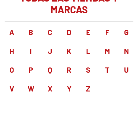
MARCAS
A
B
C
D
E
F
G
H
I
J
K
L
M
N
O
P
Q
R
S
T
U
V
W
X
Y
Z