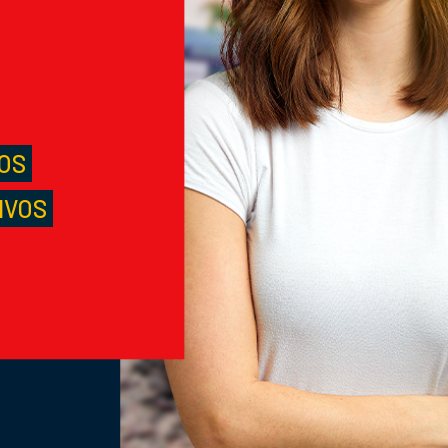
M
S
LOS
IVOS