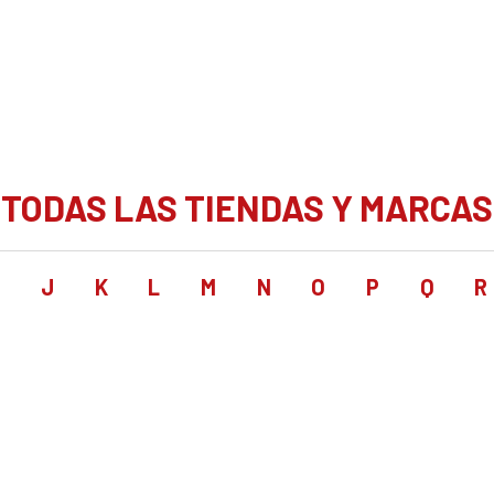
TODAS LAS TIENDAS Y MARCAS
I
J
K
L
M
N
O
P
Q
R