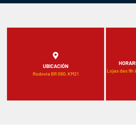
HORARI
UBICACIÓN
Lojas das 9h 
Rodovia BR 060, KM21