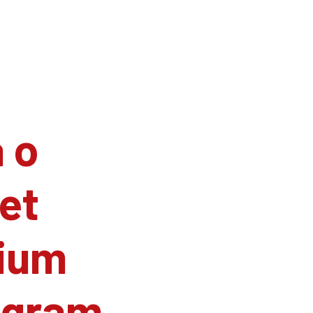
 o
et
ium
agram.