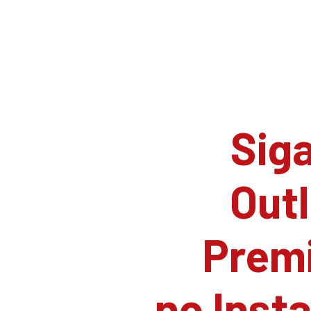
Siga
Outl
Prem
no Inst