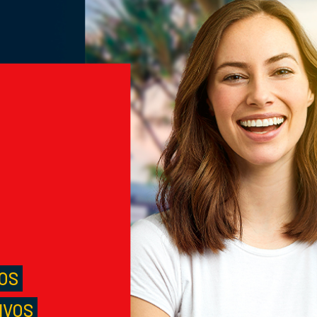
M
S
LOS
IVOS