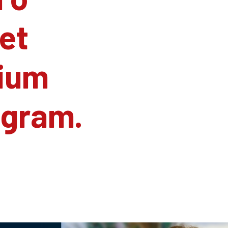
et
ium
agram.