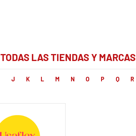
TODAS LAS TIENDAS Y MARCAS
I
J
K
L
M
N
O
P
Q
R