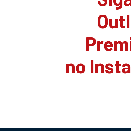
Outl
Prem
no Inst