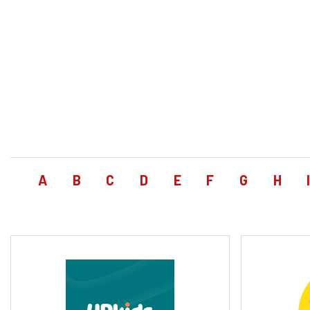
A
B
C
D
E
F
G
H