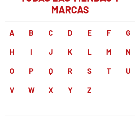
MARCAS
A
B
C
D
E
F
G
H
I
J
K
L
M
N
O
P
Q
R
S
T
U
V
W
X
Y
Z