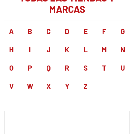
MARCAS
A
B
C
D
E
F
G
H
I
J
K
L
M
N
O
P
Q
R
S
T
U
V
W
X
Y
Z