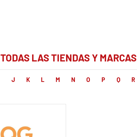
TODAS LAS TIENDAS Y MARCAS
I
J
K
L
M
N
O
P
Q
R