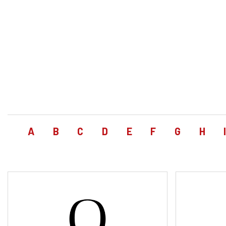
A
B
C
D
E
F
G
H