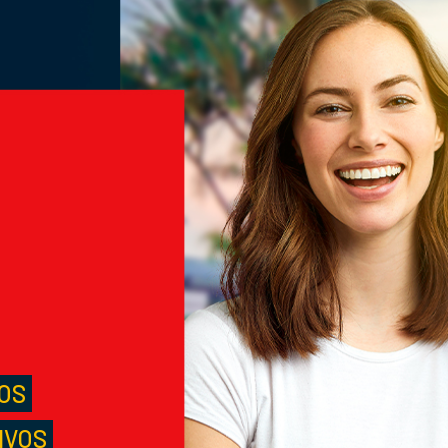
M
S
LOS
IVOS