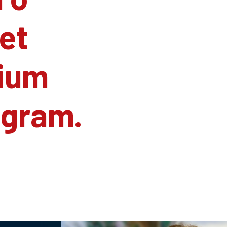
et
ium
agram.