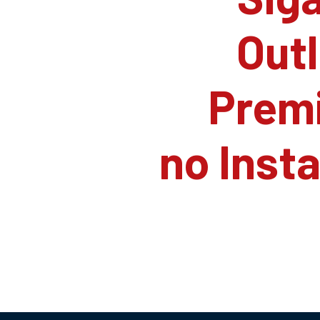
Outl
Prem
no Inst