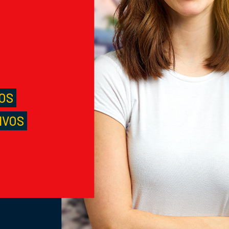
M
S
LOS
IVOS