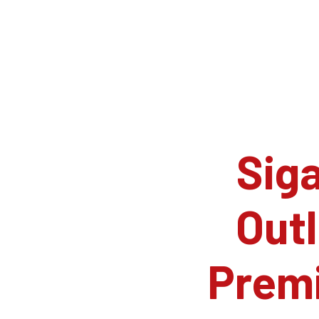
Siga
Outl
Prem