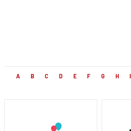
A
B
C
D
E
F
G
H