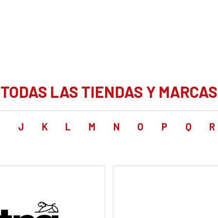
TODAS LAS TIENDAS Y MARCAS
I
J
K
L
M
N
O
P
Q
R