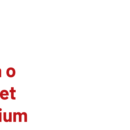
 o
et
ium