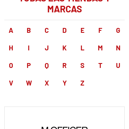
MARCAS
A
B
C
D
E
F
G
H
I
J
K
L
M
N
O
P
Q
R
S
T
U
V
W
X
Y
Z