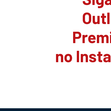
Outl
Prem
no Inst