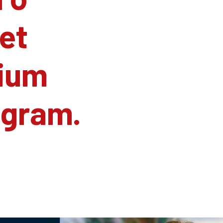
et
ium
agram.