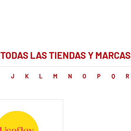
TODAS LAS TIENDAS Y MARCAS
I
J
K
L
M
N
O
P
Q
R