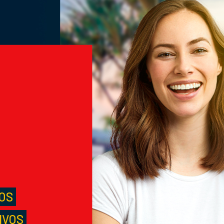
M
S
LOS
IVOS