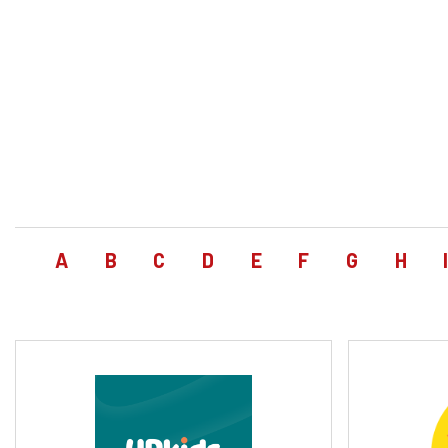
A
B
C
D
E
F
G
H