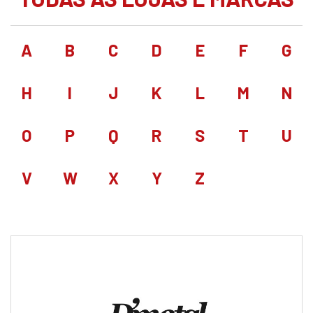
A
B
C
D
E
F
G
H
I
J
K
L
M
N
O
P
Q
R
S
T
U
V
W
X
Y
Z