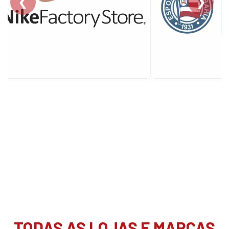
❮
❯
TODAS AS LOJAS E MARCAS