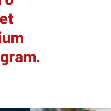
et
ium
agram.