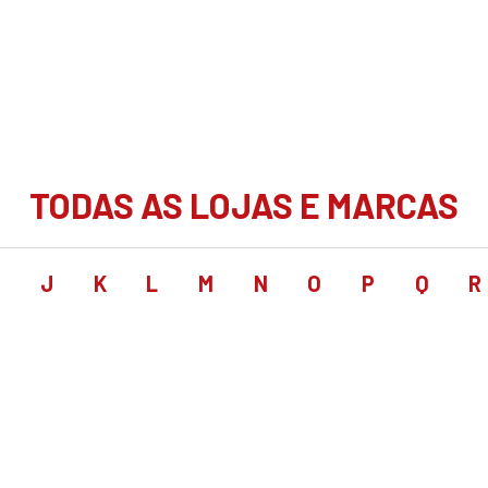
TODAS AS LOJAS E MARCAS
I
J
K
L
M
N
O
P
Q
R