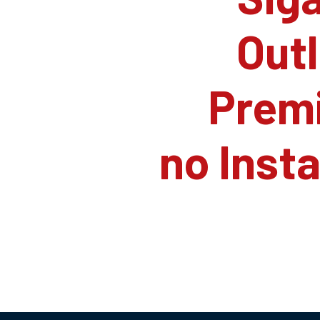
Outl
Prem
no Inst