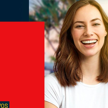
M
S
VOS