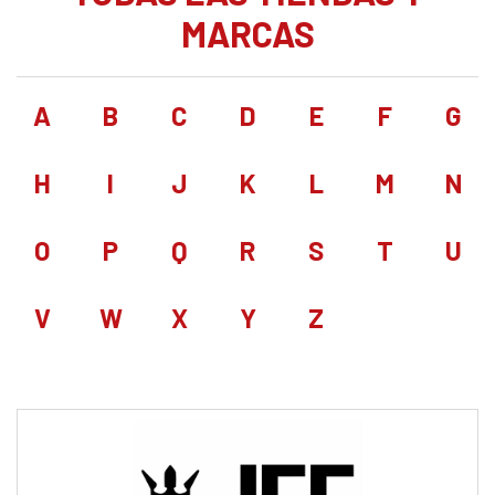
MARCAS
A
B
C
D
E
F
G
H
I
J
K
L
M
N
O
P
Q
R
S
T
U
V
W
X
Y
Z