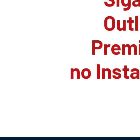
Outl
Prem
no Inst