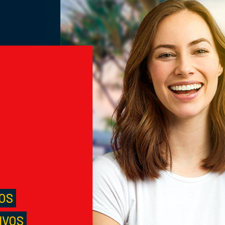
M
S
LOS
IVOS