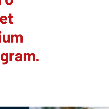
et
ium
agram.