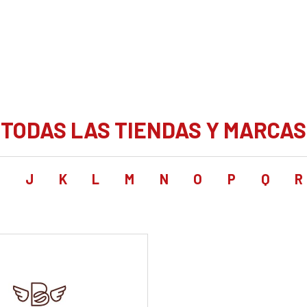
TODAS LAS TIENDAS Y MARCAS
I
J
K
L
M
N
O
P
Q
R