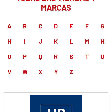
MARCAS
A
B
C
D
E
F
G
H
I
J
K
L
M
N
O
P
Q
R
S
T
U
V
W
X
Y
Z