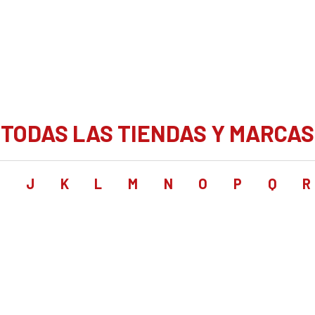
TODAS LAS TIENDAS Y MARCAS
I
J
K
L
M
N
O
P
Q
R