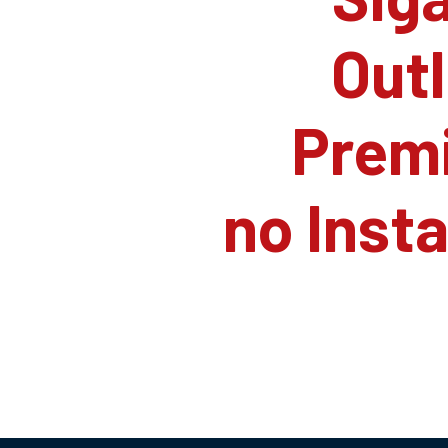
Outl
Prem
no Inst