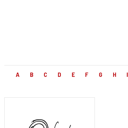
A
B
C
D
E
F
G
H