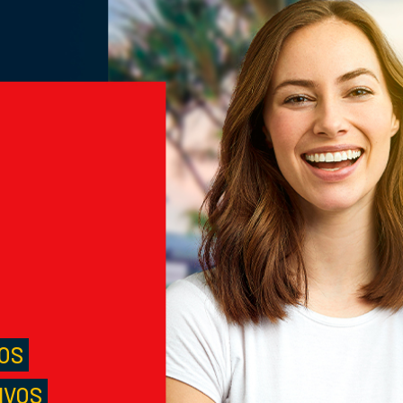
M
S
LOS
IVOS