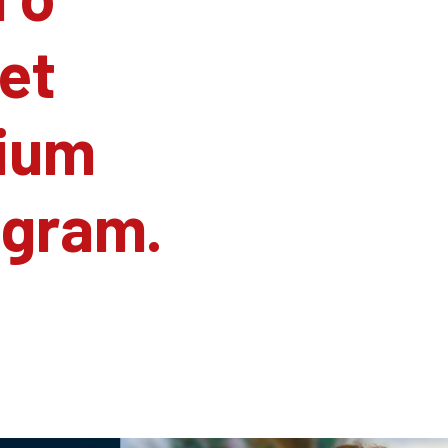
et
ium
agram.