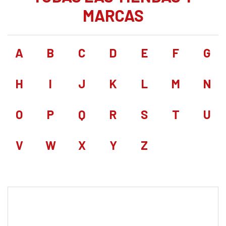
MARCAS
A
B
C
D
E
F
G
H
I
J
K
L
M
N
O
P
Q
R
S
T
U
V
W
X
Y
Z