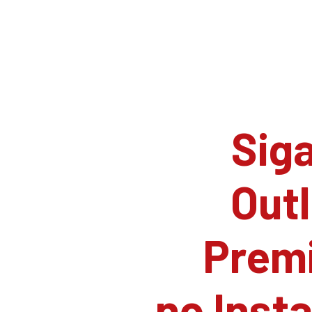
Siga
Outl
Prem
no Inst