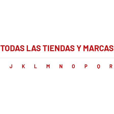
TODAS LAS TIENDAS Y MARCAS
I
J
K
L
M
N
O
P
Q
R