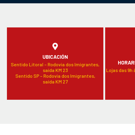
UBICACIÓN
HORARI
Sentido Litoral – Rodovia dos Imigrantes,
saída KM 23
Lojas das 9h 
Sentido SP – Rodovia dos Imigrantes,
saída KM 27