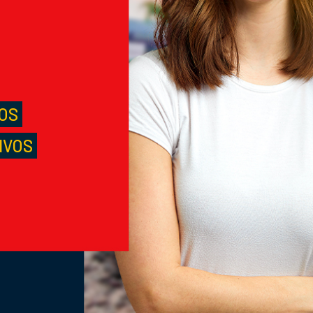
M
S
LOS
IVOS