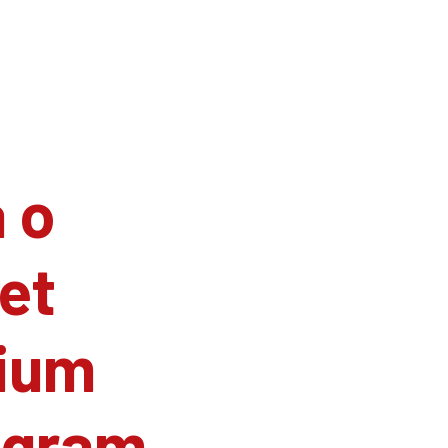
 o
et
ium
agram.