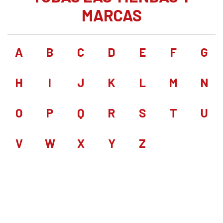
MARCAS
A
B
C
D
E
F
G
H
I
J
K
L
M
N
O
P
Q
R
S
T
U
V
W
X
Y
Z