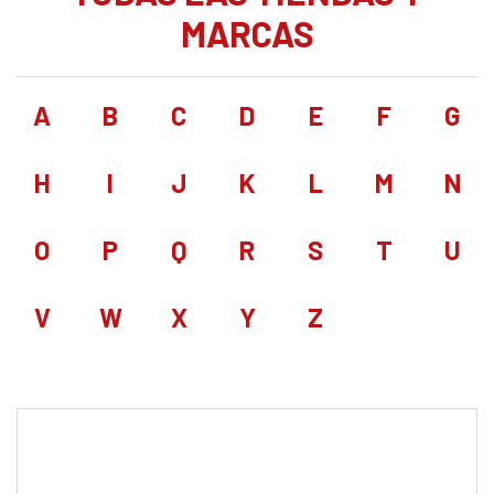
MARCAS
A
B
C
D
E
F
G
H
I
J
K
L
M
N
O
P
Q
R
S
T
U
V
W
X
Y
Z