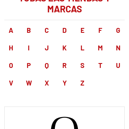
MARCAS
A
B
C
D
E
F
G
H
I
J
K
L
M
N
O
P
Q
R
S
T
U
V
W
X
Y
Z