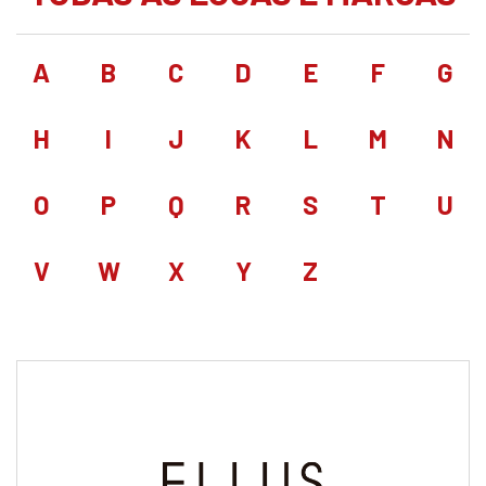
A
B
C
D
E
F
G
H
I
J
K
L
M
N
O
P
Q
R
S
T
U
V
W
X
Y
Z