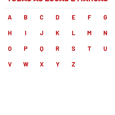
A
B
C
D
E
F
G
H
I
J
K
L
M
N
O
P
Q
R
S
T
U
V
W
X
Y
Z