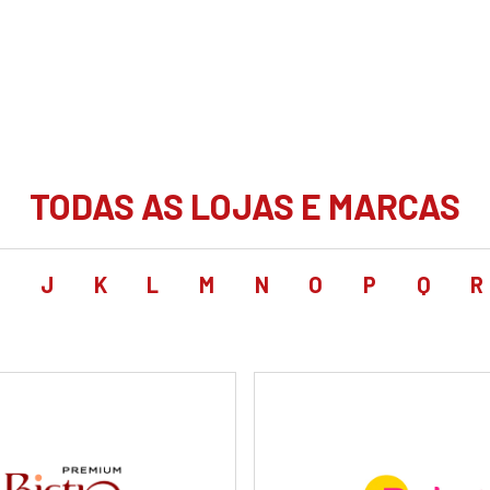
TODAS AS LOJAS E MARCAS
I
J
K
L
M
N
O
P
Q
R