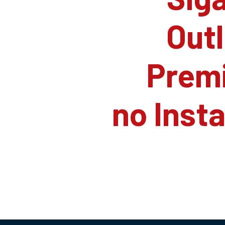
Outl
Prem
no Inst