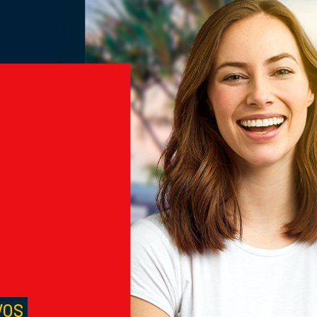
M
S
VOS