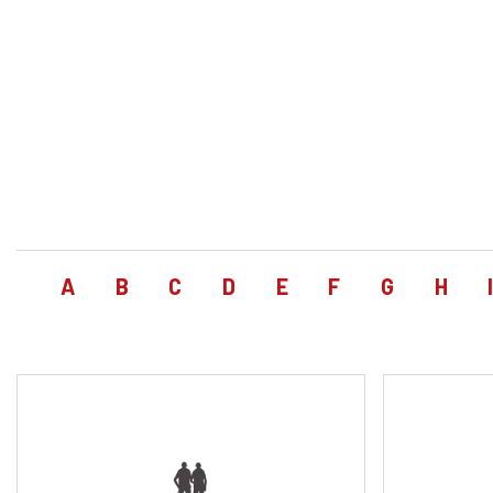
A
B
C
D
E
F
G
H