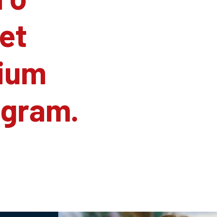
et
ium
agram.