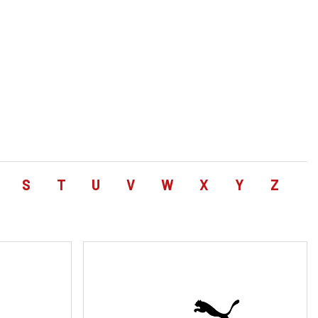
S
T
U
V
W
X
Y
Z