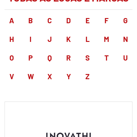
A
B
C
D
E
F
G
H
I
J
K
L
M
N
O
P
Q
R
S
T
U
V
W
X
Y
Z